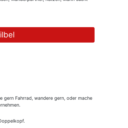
lbel
hre gern Fahrrad, wandere gern, oder mache
ernehmen.
Doppelkopf.